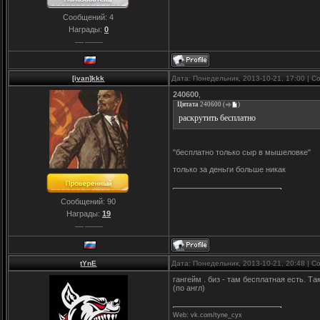
Сообщений:
4
Награды:
0
[ivan]kkk
Дата: Понедельник, 2013-10-21, 17:00 | 
240600
,
Цитата
240600
(
)
раскрутить бесплатно
"бесплатно только сыр в мышеловке"
только за деньги больше никак
Сообщений:
90
Награды:
19
tYnE
Дата: Понедельник, 2013-10-21, 20:48 | 
гангейм . биз - там бесплатная есть. Та
(по англ)
Web: vk.com/tyne_cyx