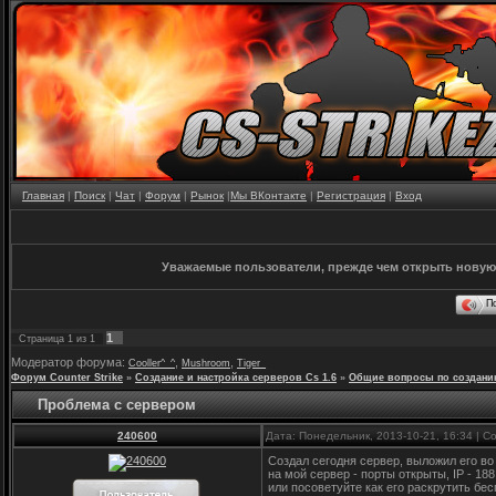
Главная
|
Поиск
|
Чат
|
Форум
|
Рынок
|
Мы ВКонтакте
|
Регистрация
|
Вход
Уважаемые пользователи, прежде чем открыть новую
П
1
Страница
1
из
1
Модератор форума:
,
,
Cooller^_^
Mushroom
Tiger_
Форум Counter Strike
»
Создание и настройка серверов Cs 1.6
»
Общие вопросы по создани
Проблема с сервером
240600
Дата: Понедельник, 2013-10-21, 16:34 | 
Создал сегодня сервер, выложил его во
на мой сервер - порты открыты, IP - 18
или посоветуйте как его раскрутить бе