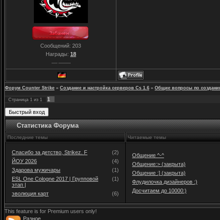
Сообщений:
203
Награды:
18
Форум Counter Strike
»
Создание и настройка серверов Cs 1.6
»
Общие вопросы по создани
1
Страница
1
из
1
Статистика Форума
Последние темы
Читаемые темы
Спасибо за детство, Strikez. F
(2)
Общение ^-^
ЙОУ 2026
(4)
Общение:> (закрыта)
Здарова мужичары
(1)
Общение :] (закрыта)
ESL One Cologne 2017 | Групповой
(1)
Флудилочка дизайнеров :)
этап |
Досчитаем до 10000:)
эволюция карт
(6)
This feature is for Premium users only!
Разное