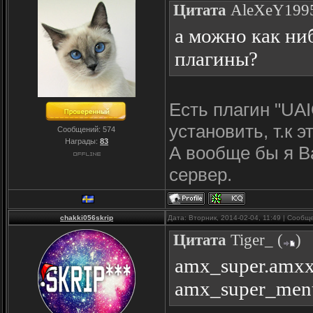
Цитата
AleXeY199
а можно как ниб
плагины?
Есть плагин "UA
установить, т.к 
Сообщений:
574
Награды:
83
А вообще бы я В
сервер.
chakki056skrip
Дата: Вторник, 2014-02-04, 11:49 | Сооб
Цитата
Tiger_
(
)
amx_super.amx
amx_super_men