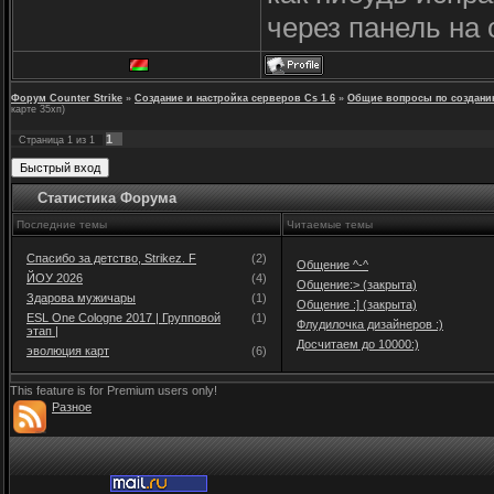
через панель на
Форум Counter Strike
»
Создание и настройка серверов Cs 1.6
»
Общие вопросы по создани
карте 35хп)
1
Страница
1
из
1
Статистика Форума
Последние темы
Читаемые темы
Спасибо за детство, Strikez. F
(2)
Общение ^-^
ЙОУ 2026
(4)
Общение:> (закрыта)
Здарова мужичары
(1)
Общение :] (закрыта)
ESL One Cologne 2017 | Групповой
(1)
Флудилочка дизайнеров :)
этап |
Досчитаем до 10000:)
эволюция карт
(6)
This feature is for Premium users only!
Разное