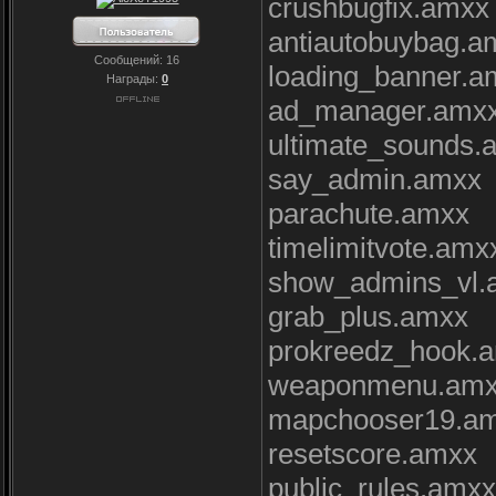
crushbugfix.amxx
antiautobuybag.a
Сообщений:
16
loading_banner.a
Награды:
0
ad_manager.amx
ultimate_sounds.
say_admin.amxx
parachute.amxx
timelimitvote.amx
show_admins_vl.
grab_plus.amxx
prokreedz_hook.
weaponmenu.am
mapchooser19.a
resetscore.amxx
public_rules.amxx