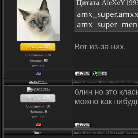
Цитата
AleXeY199
amx_super.amx
amx_super_men
Вот из-за них.
Сообщений:
574
Награды:
83
AleXeY1995
Дата: Вторник, 2014-02-04, 11:12 | Сооб
блин но это клас
можно как нибуд
Сообщений:
16
Награды:
0
Tiger_
Дата: Вторник, 2014-02-04, 11:25 | Сооб