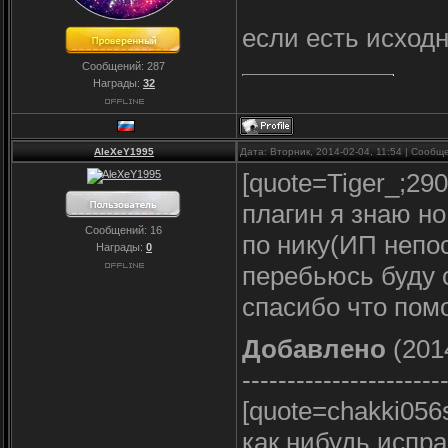
если есть исходн
Сообщений:
287
Награды:
32
AleXeY1995
Дата: Вторник, 2014-02-04, 11:54 | Сооб
[quote=Tiger_;29
плагин я знаю но
Сообщений:
16
по нику(ИП непо
Награды:
0
перебьюсь буду 
спасибо что помо
Добавлено
(2014
----------------------
[quote=chakki056
как нибудь испра