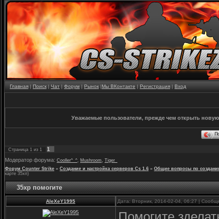
Главная
|
Поиск
|
Чат
|
Форум
|
Рынок
|
Мы ВКонтакте
|
Регистрация
|
Вход
Уважаемые пользователи, прежде чем открыть новую
П
1
Страница
1
из
1
Модератор форума:
,
,
Cooller^_^
Mushroom
Tiger_
Форум Counter Strike
»
Создание и настройка серверов Cs 1.6
»
Общие вопросы по создани
карте 35хп)
35xp помогите
AleXeY1995
Дата: Вторник, 2014-02-04, 06:27 | Сооб
Помогите зделать