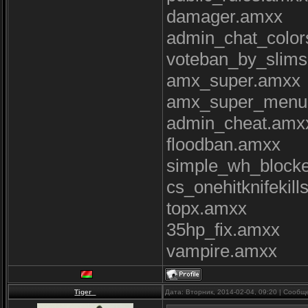
damager.amxx
admin_chat_colo
voteban_by_slim
amx_super.amxx
amx_super_menu
admin_cheat.amx
floodban.amxx
simple_wh_block
cs_onehitknifekil
topx.amxx
35hp_fix.amxx
vampire.amxx
Tiger_
Дата: Вторник, 2014-02-04, 09:20 | Сооб