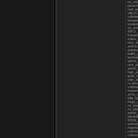
no_re
parach
real_
sillyc
unlimi
weapo
weapo
zp_ant
INFO_
freea
statsx
nice_
antire
autobu
bullet
lastma
admin
nice_p
admin
high_p
grab_
uaio_
rs.am
voteba
mutem
army_
killa_
frags_
no_tea
no_pl
admin_
fakeful
IDEAL
setmas
mapma
colore
colore