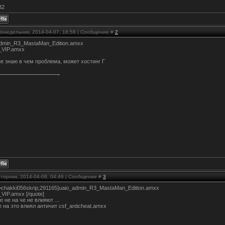
32
Понедельник, 2014-04-07, 18:58 | Сообщение #
2
admin_R3_MastaMan_Edition.amxx
_VIP.amxx
не знаю в чем проблема, может хостинг Г
Вторник, 2014-04-08, 04:46 | Сообщение #
3
=chakki056skrip;291165]uaio_admin_R3_MastaMan_Edition.amxx
VIP.amxx [/quote]
 не на че не влияют ...
е на это влиял античит csf_anticheat.amxx