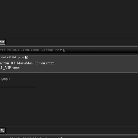
Вторник, 2014-04-08, 11:58 | Сообщение #
4
а
chakki056skrip
(
)
_admin_R3_MastaMan_Edition.amxx
L_VIP.amxx
экдоры