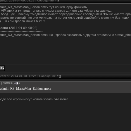
Среда, 2014-04-09, 08:22 | Сообщение #
5
dmin_R3_MastaMan_Edition.amxx тут нашел, буду фиксить...
VIP.amxx а тут ведь только с ником валера ... я его уже убрал уже давно...
 бред щас ...почему то админов кикает переодически с сообщением "Вы не имеете права
пароль не верный , но они же играют, а потом кик с этой ошибкой (у меня и у братишки т
) ... в чем трабла может быть?
влено
(2014-04-09, 08:22)
-------------------------------------
dmin_R3_MastaMan_Edition.amxx не , трабла оказалась в другом его плагине statsx_shell 
Четверг, 2014-04-10, 12:25 | Сообщение #
6
а
grihatank
(
)
_admin_R3_MastaMan_Edition.amxx
оде все игроки могут использовать это меню.