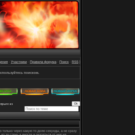
щения
·
Участники
·
Правила форума
·
Поиск
·
RSS
]
спользуйтесь поиском.
ыпрыге из
о только через какую то долю секунды, а не сразу
из за стену а иногда и оказаться от нее на