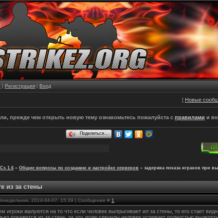
е
|
Регистрация
|
Вход
[
Новые сооб
и, прежде чем открыть новую тему ознакомьтесь пожалуйста с
правилами
и во
Поделиться…
Cs 1.6
»
Общие вопросы по созданию и настройке серверов
»
задержка показа играков при в
е из за стены
Понедельник, 2014-04-07, 15:39 | Сообщение #
1
м игроки жалуются на то что если человек выпрыгивает ил за стены, то его стает видн
лько покажется из за стену. за эту долю секунды человек успевает полностью вылететь 