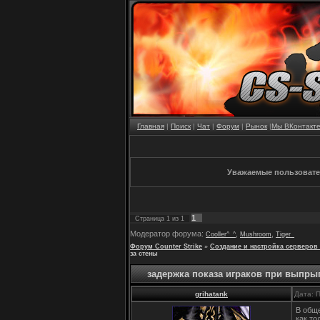
Главная
|
Поиск
|
Чат
|
Форум
|
Рынок
|
Мы ВКонтакт
Уважаемые пользовател
1
Страница
1
из
1
Модератор форума:
,
,
Cooller^_^
Mushroom
Tiger_
Форум Counter Strike
»
Создание и настройка серверов 
за стены
задержка показа играков при выпрыг
grihatank
Дата: 
В обще
как то