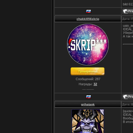
bild 61
chakki056skrip
Дата: 
uaio_
IDEAL
Убери!
А так 
Сообщений:
287
Награды:
32
grihatank
Дата: 
[quote
IDEAL_
Вообще
В итог