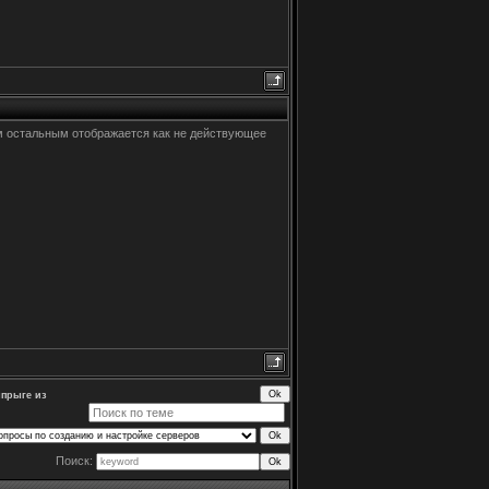
сем остальным отображается как не действующее
ыпрыге из
Поиск: