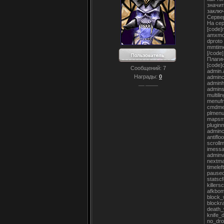
значит
заклю
Сервер
На сер
[code
amxm
dproto
mmtim
[/code]
Плаги
[code]
Сообщений:
7
admin
Награды:
0
admin
adminh
admins
multili
menufr
cmdme
plmen
mapsm
plugin
admin
antifl
scroll
imess
admin
nextm
timele
pause
statsc
killer
afkbom
block_
blockr
death
knife_
no_dr