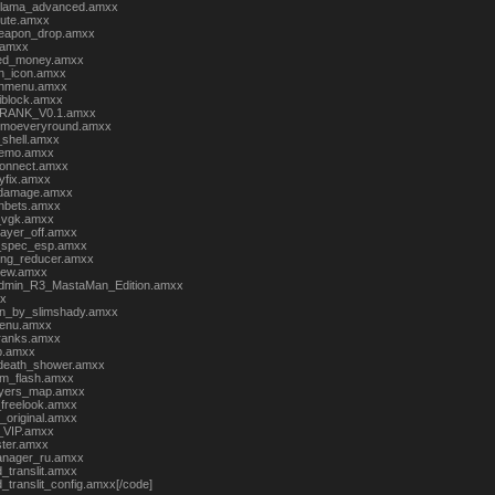
klama_advanced.amxx
ute.amxx
weapon_drop.amxx
4.amxx
ted_money.amxx
n_icon.amxx
nmenu.amxx
iblock.amxx
RANK_V0.1.amxx
mmoeveryround.amxx
_shell.amxx
demo.amxx
connect.amxx
yfix.amxx
_damage.amxx
nbets.amxx
_vgk.amxx
layer_off.amxx
_spec_esp.amxx
ing_reducer.amxx
new.amxx
admin_R3_MastaMan_Edition.amxx
xx
n_by_slimshady.amxx
enu.amxx
ranks.amxx
hp.amxx
death_shower.amxx
m_flash.amxx
ayers_map.amxx
freelook.amxx
l_original.amxx
_VIP.amxx
ter.amxx
nager_ru.amxx
d_translit.amxx
d_translit_config.amxx[/code]