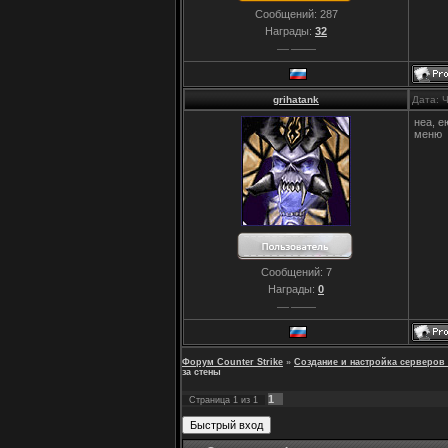
Сообщений:
287
Награды:
32
grihatank
Дата: 
неа, е
меню
Сообщений:
7
Награды:
0
Форум Counter Strike
»
Создание и настройка серверов 
за стены
1
Страница
1
из
1