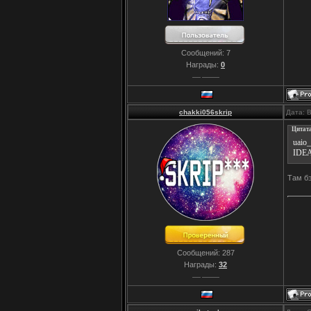
Сообщений:
7
Награды:
0
chakki056skrip
Дата: 
Цитат
uaio
IDEA
Там б
Сообщений:
287
Награды:
32