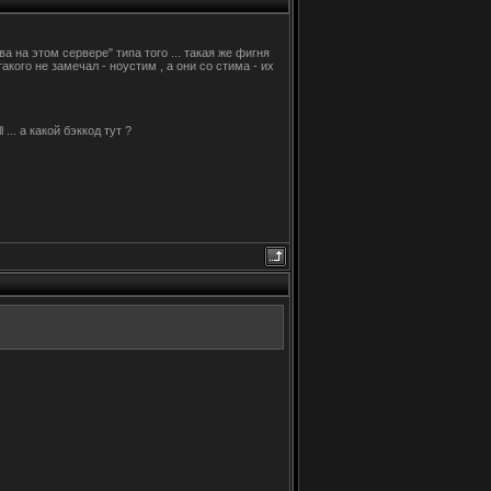
 на этом сервере" типа того ... такая же фигня
акого не замечал - ноустим , а они со стима - их
... а какой бэккод тут ?