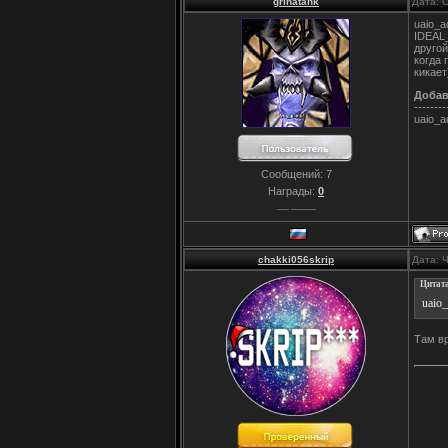
grihatank
Дата: 
uaio_a
IDEAL_
другой
когда 
кикает
Доба
--------
uaio_a
Сообщений:
7
Награды:
0
chakki056skrip
Дата: 
Цитат
uaio
Там вр