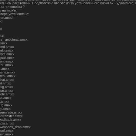
ельном расстоянии. Предположил что это из за установленного блока вх - удалил его, а р
чается ошибка ?
 на linux'e.
вере установлено:
]metamod
od
er
ны:
csf_anticheat.amxx
.amxx
cmd.amxx
elp.amxx
lots.amxx
ngual.amxx
ont.amxx
nu.amxx
u.amxx
enu.amxx
menu.amxx
chat.amxx
ood.amxx
msg.amxx
age.amxx
vote.amxx
ap.amxx
ft.amxx
cfg.amxx
fg.amxx
screenfade.amxx
btransfer.amxx
wallhack.amxx
adio.amxx
_weapons_drop.amxx
duel.amxx
own.amxx