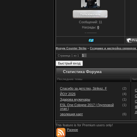
Сообщений:
11
Награды:
0
Форум Counter Strike
»
Создание и настройка серверов 
1
Страница
1
из
1
Статистика Форума
Последние темы
Чи
Спасибо за детство, Strikez. F
(2)
О
ЙОУ 2026
(4)
О
Здарова мужичары
(1)
О
ESL One Cologne 2017 | Групповой
(1)
Ф
этап |
Д
эволюция карт
(6)
This feature is for Premium users only!
Разное