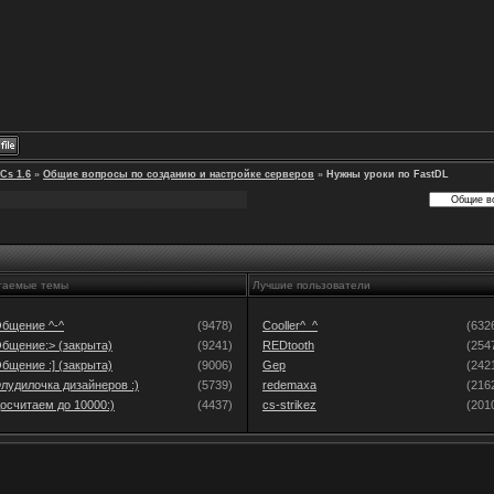
Cs 1.6
»
Общие вопросы по созданию и настройке серверов
»
Нужны уроки по FastDL
таемые темы
Лучшие пользователи
бщение ^-^
(9478)
Cooller^_^
(632
бщение:> (закрыта)
(9241)
REDtooth
(254
бщение :] (закрыта)
(9006)
Gep
(242
лудилочка дизайнеров :)
(5739)
redemaxa
(216
осчитаем до 10000:)
(4437)
cs-strikez
(201