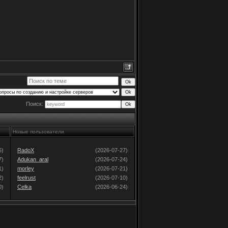
Поиск:
Новые пользователи
6)
RadoX
(2026-07-27)
7)
Adukan_aral
(2026-07-24)
1)
morley
(2026-07-21)
2)
feelrust
(2026-07-10)
0)
Celka
(2026-06-24)