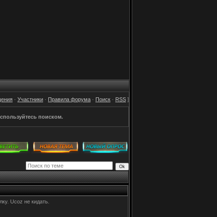
щения
·
Участники
·
Правила форума
·
Поиск
·
RSS
]
спользуйтесь поиском.
лку. Ucoz не кидать.