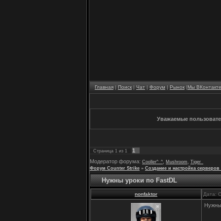
Главная
|
Поиск
|
Чат
|
Форум
|
Рынок
|
Мы ВКонтакт
Уважаемые пользовател
1
Страница
1
из
1
Модератор форума:
,
,
Cooller^_^
Mushroom
Tiger_
Форум Counter Strike
»
Создание и настройка серверов 
Нужны уроки по FastDL
nonfaktor
Дата: 
Нужны 