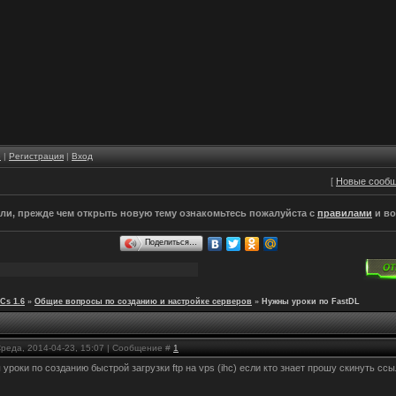
е
|
Регистрация
|
Вход
[
Новые сооб
и, прежде чем открыть новую тему ознакомьтесь пожалуйста с
правилами
и во
Поделиться…
Cs 1.6
»
Общие вопросы по созданию и настройке серверов
»
Нужны уроки по FastDL
Среда, 2014-04-23, 15:07 | Сообщение #
1
уроки по созданию быстрой загрузки ftp на vps (ihc) если кто знает прошу скинуть ссы