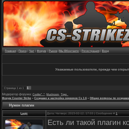
Главная
|
Поиск
|
Чат
|
Форум
|
Рынок
|
Мы ВКонтакте
|
Регистрация
|
Вход
Уважаемые пользователи, прежде чем открыт
1
Страница
1
из
1
Модератор форума:
,
,
Cooller^_^
Mushroom
Tiger_
Форум Counter Strike
»
Создание и настройка серверов Cs 1.6
»
Общие вопросы по созданию
Нужен плагин
Lagir
Дата: Четверг, 2015-02-12, 17:03 | Сообщение #
1
Есть ли такой плагин 