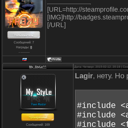
[URL=http://steamprofile.c
[IMG]http://badges.steampr
[/URL]
Сообщений:
7
Награды:
0
My_StyLe^^
Дата: Четверг, 2015-02-12, 20:19 | С
Lagir
, нету. Н
#include <
#include <
#include <
Сообщений:
169