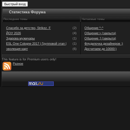
}
Статистика Форума
public cli
Последние темы
Читаемые темы
{
Спасибо за детство, Strikez. F
(2)
Общение ^-^
ЙОУ 2026
(4)
Общение:> (закрыта)
set_task(
Здарова мужичары
(1)
Общение :] (закрыта)
ESL One Cologne 2017 | Групповой этап |
(1)
Флудилочка дизайнеров :)
эволюция карт
(6)
Досчитаем до 10000:)
return PL
This feature is for Premium users only!
Разное
}
public che
{
if(get_us
ADMIN_IMMU
{