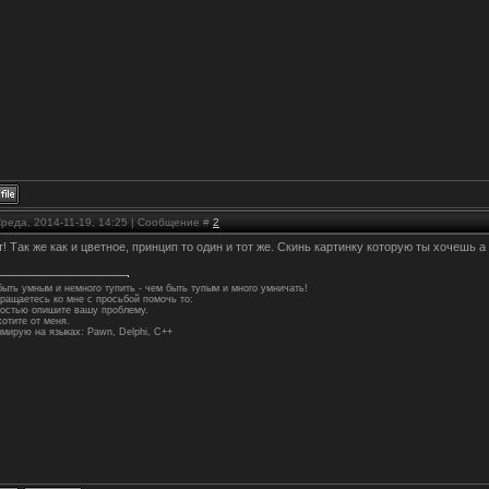
Среда, 2014-11-19, 14:25 | Сообщение #
2
! Так же как и цветное, принцип то один и тот же. Скинь картинку которую ты хочешь 
ыть умным и немного тупить - чем быть тупым и много умничать!
ращаетесь ко мне с просьбой помочь то:
ностью опишите вашу проблему.
 хотите от меня.
мирую на языках: Pawn, Delphi, C++