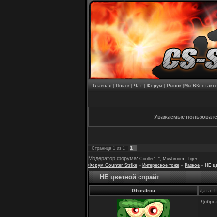
Главная
|
Поиск
|
Чат
|
Форум
|
Рынок
|
Мы ВКонтакт
Уважаемые пользовател
1
Страница
1
из
1
Модератор форума:
,
,
Cooller^_^
Mushroom
Tiger_
Форум Counter Strike
»
Интересное тоже
»
Разное
»
НЕ ц
НЕ цветной спрайт
Ghosttrou
Дата: 
Добрый