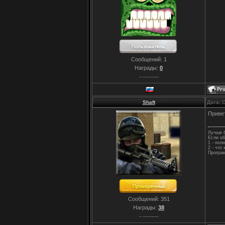
Сообщений:
1
Награды:
0
Shaft
Дата: 
Привет
Лучше б
Если об
1 - пол
2 - что
Програм
Сообщений:
351
Награды:
38