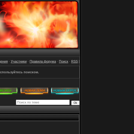
щения
·
Участники
·
Правила форума
·
Поиск
·
RSS
]
спользуйтесь поиском.