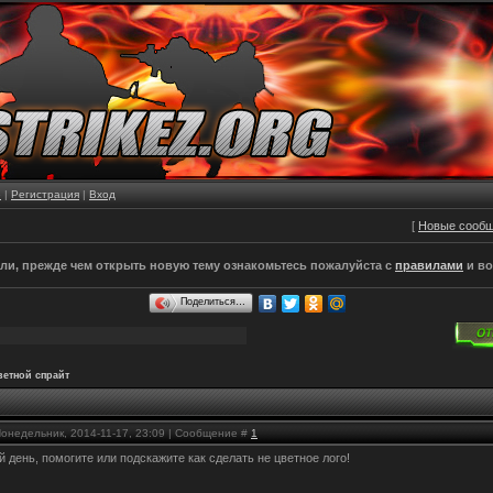
е
|
Регистрация
|
Вход
[
Новые сооб
и, прежде чем открыть новую тему ознакомьтесь пожалуйста с
правилами
и во
Поделиться…
ветной спрайт
Понедельник, 2014-11-17, 23:09 | Сообщение #
1
 день, помогите или подскажите как сделать не цветное лого!