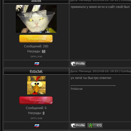
102rus
Дата: Пятница, 2013-08-16, 18:33 | Сооб
прикиньти у миня исчо и сайт свой был
Сообщений:
290
Награды:
68
PrOsToK
Дата: Пятница, 2013-08-16, 18:33 | Сооб
ух нечё ты быстро ответил
Priiiiiiizrak
Сообщений:
6
Награды:
0