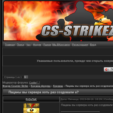
Главная
|
Поиск
|
Чат
|
Форум
|
Рынок
|
Мы ВКонтакте
|
Регистрация
|
Вход
Уважаемые пользователи, прежде чем открыть новую
П
1
Страница
1
из
1
Модератор форума:
Cooller^_^
Форум Counter Strike
»
Корзина форума
»
Корзина
»
Пацаны вы сервера хоть раз создовали
Пацаны вы сервера хоть раз создовали а?
PrOsToK
Дата: Пятница, 2013-08-16, 18:29 | Сооб
Пацаны вы сервера хоть раз создовали