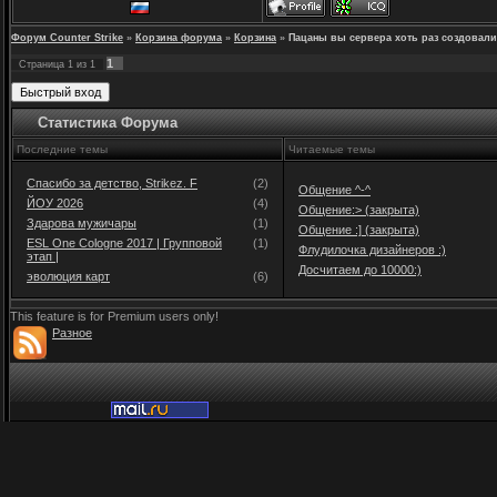
Форум Counter Strike
»
Корзина форума
»
Корзина
»
Пацаны вы сервера хоть раз создовали
1
Страница
1
из
1
Статистика Форума
Последние темы
Читаемые темы
Спасибо за детство, Strikez. F
(2)
Общение ^-^
ЙОУ 2026
(4)
Общение:> (закрыта)
Здарова мужичары
(1)
Общение :] (закрыта)
ESL One Cologne 2017 | Групповой
(1)
Флудилочка дизайнеров :)
этап |
Досчитаем до 10000:)
эволюция карт
(6)
This feature is for Premium users only!
Разное