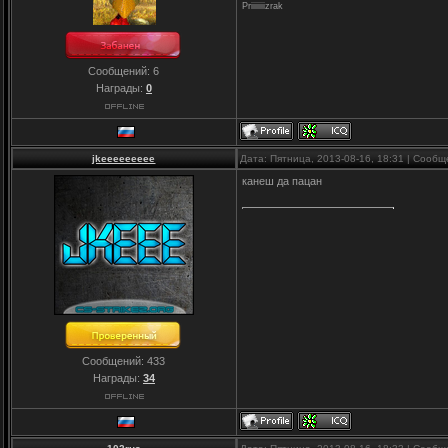
Priiiiiiizrak
Сообщений:
6
Награды:
0
jkeeeeeeeee
Дата: Пятница, 2013-08-16, 18:31 | Сооб
канеш да пацан
Сообщений:
433
Награды:
34