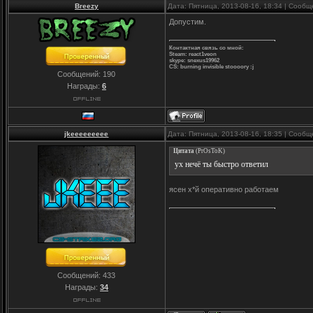
Breezy
Дата: Пятница, 2013-08-16, 18:34 | Сооб
Допустим.
Контактная связь со мной:
Steam: react1veon
skype: snexus19962
CS: burning invisible stoooory :j
Сообщений:
190
Награды:
6
jkeeeeeeeee
Дата: Пятница, 2013-08-16, 18:35 | Сооб
Цитата
(
PrOsToK
)
ух нечё ты быстро ответил
ясен х*й оперативно работаем
Сообщений:
433
Награды:
34