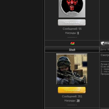
Сообщений:
55
Награды:
0
Shaft
Дата: 
Смотре
Лучше б
Если об
1 - пол
2 - что
Програм
Сообщений:
351
Награды:
38