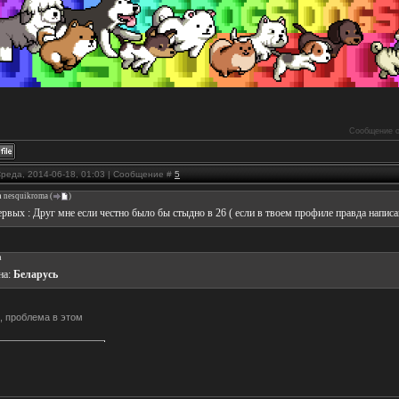
Сообщение о
Среда, 2014-06-18, 01:03 | Сообщение #
5
а
nesquikroma
(
)
ервых : Друг мне если честно было бы стыдно в 26 ( если в твоем профиле правда написа
а
на:
Беларусь
, проблема в этом