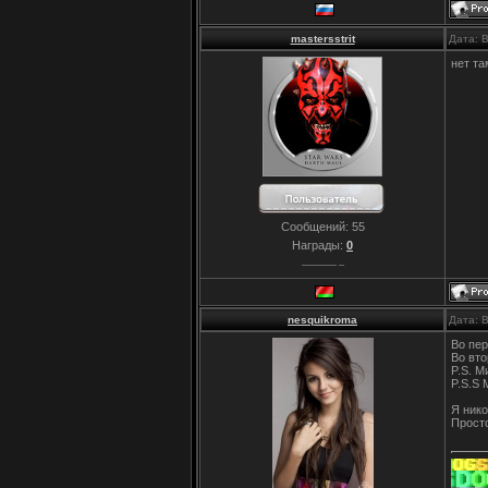
mastersstrit
Дата: 
нет та
Сообщений:
55
Награды:
0
nesquikroma
Дата: 
Во пер
Во вто
P.S. М
P.S.S 
Я нико
Просто