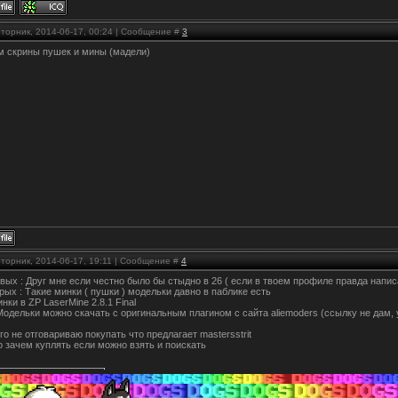
Вторник, 2014-06-17, 00:24 | Сообщение #
3
м скрины пушек и мины (мадели)
Вторник, 2014-06-17, 19:11 | Сообщение #
4
вых : Друг мне если честно было бы стыдно в 26 ( если в твоем профиле правда напи
рых : Такие минки ( пушки ) модельки давно в паблике есть
инки в ZP LaserMine 2.8.1 Final
Модельки можно скачать с оригинальным плагином с сайта aliemoders (ссылку не дам, 
го не отговариваю покупать что предлагает mastersstrit
 зачем куплять если можно взять и поискать