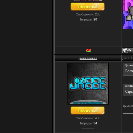
Сообщений:
265
Награды:
20
jkeeeeeeeee
Дата: 
Цитат
Во п
Цитат
Стра
думаю
Сообщений:
433
Награды:
34