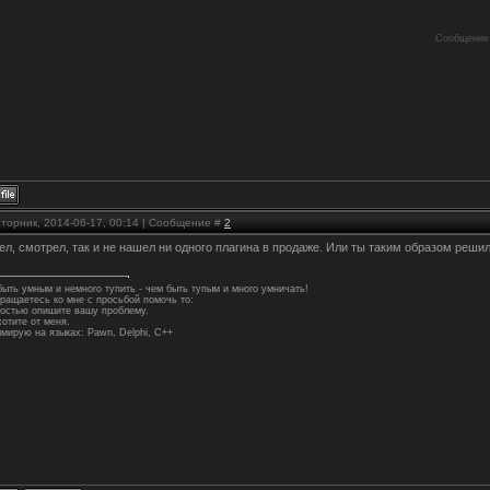
Сообщение
Вторник, 2014-06-17, 00:14 | Сообщение #
2
л, смотрел, так и не нашел ни одного плагина в продаже. Или ты таким образом реши
ыть умным и немного тупить - чем быть тупым и много умничать!
ращаетесь ко мне с просьбой помочь то:
ностью опишите вашу проблему.
 хотите от меня.
мирую на языках: Pawn, Delphi, C++