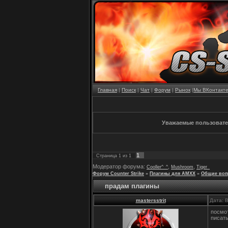
Главная
|
Поиск
|
Чат
|
Форум
|
Рынок
|
Мы ВКонтакт
Уважаемые пользовател
1
Страница
1
из
1
Модератор форума:
,
,
Cooller^_^
Mushroom
Tiger_
Форум Counter Strike
»
Плагины для AMXX
»
Общие воп
прадам плагины
mastersstrit
Дата: 
посмот
писат