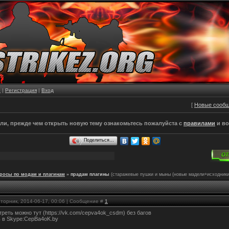
е
|
Регистрация
|
Вход
[
Новые сооб
и, прежде чем открыть новую тему ознакомьтесь пожалуйста с
правилами
и во
Поделиться…
росы по модам и плагинам
»
прадам плагины
(старажевые пушки и мыны (новые мадели+исходники
Вторник, 2014-06-17, 00:06 | Сообщение #
1
реть можно тут (https://vk.com/cepva4ok_csdm) без багов
ь в Skype:CepBa4oK.by