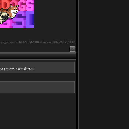
nesquikroma
тредактировал
-
Вторник, 2014-06-17, 19:12
на ) писать с ошибками