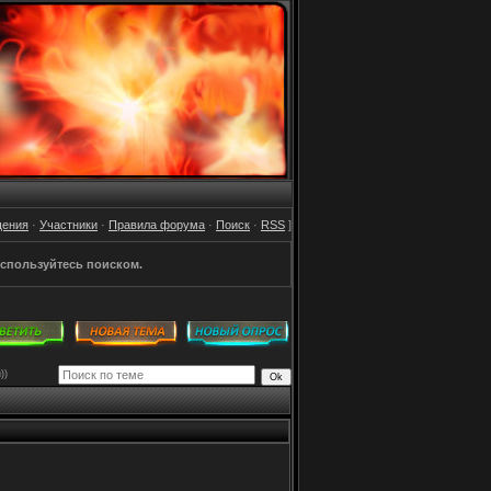
щения
·
Участники
·
Правила форума
·
Поиск
·
RSS
]
спользуйтесь поиском.
))