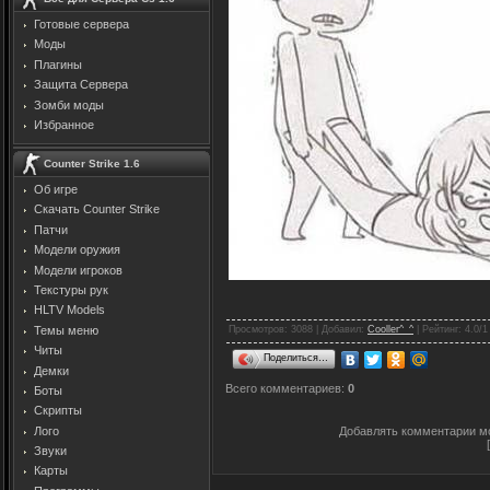
Готовые сервера
Моды
Плагины
Защита Cервера
Зомби моды
Избранное
Counter Strike 1.6
Об игре
Скачать Counter Strike
Патчи
Модели оружия
Модели игроков
Текстуры рук
HLTV Models
Просмотров
: 3088 |
Добавил
:
Cooller^_^
|
Рейтинг
:
4.0
/
1
Темы меню
Читы
Поделиться…
Демки
Всего комментариев
:
0
Боты
Скрипты
Добавлять комментарии мо
Лого
Звуки
Карты