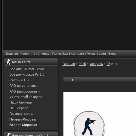
Главная
|
Поиск
|
Чат
|
Форум
|
Рынок
|
Мы ВКонтакте
|
Регистрация
|
Вход
Меню сайта
Главная
»
2015
»
Февраль
»
25
» ; )
Всё для Counter-Strike
Всё для игроков Кс 1.6
; )
Статьи о CS
FAQ по установке
FAQ (вопрос/ответ)
Узнать свой IP-адрес
Наши баннеры
Наш сервер
Гостевая книга
Первая Мировая
Вторая Мировая
Все для Сервера Cs 1.6