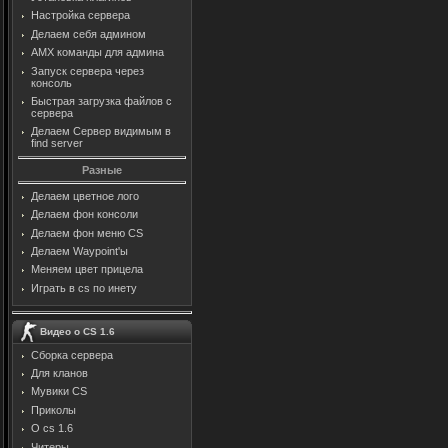
Настройка сервера
Делаем себя админом
AMX команды для админа
Запуск сервера через
консоль
Быстрая загрузка файлов с
сервера
Делаем Сервер видимым в
find server
Разные
Делаем цветное лого
Делаем фон консоли
Делаем фон меню CS
Делаем Waypoint'ы
Меняем цвет прицела
Играть в cs по инету
Видео о CS 1.6
Сборка сервера
Для кланов
Мувики CS
Приколы
О cs 1.6
Читеры