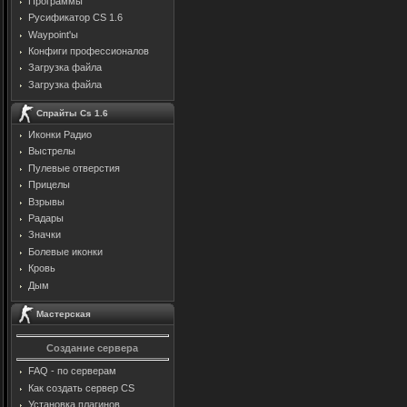
Программы
Русификатор CS 1.6
Waypoint'ы
Конфиги профессионалов
Загрузка файла
Загрузка файла
Спрайты Cs 1.6
Иконки Радио
Выстрелы
Пулевые отверстия
Прицелы
Взрывы
Радары
Значки
Болевые иконки
Кровь
Дым
Мастерская
Создание сервера
FAQ - по серверам
Как создать сервер CS
Установка плагинов