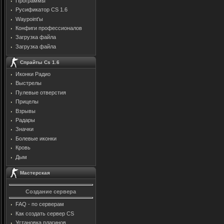
Программы
Русификатор CS 1.6
Waypoint'ы
Конфиги профессионалов
Загрузка файла
Загрузка файла
Спрайты Cs 1.6
Иконки Радио
Выстрелы
Пулевые отверстия
Прицелы
Взрывы
Радары
Значки
Болевые иконки
Кровь
Дым
Мастерская
Создание сервера
FAQ - по серверам
Как создать сервер CS
Установка плагинов