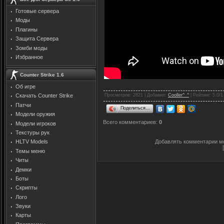
Готовые сервера
Моды
Плагины
Защита Cервера
Зомби моды
Избранное
Counter Strike 1.6
Об игре
Просмотров
: 2821 |
Добавил
:
Cooller^_^
|
Рейтинг
:
5.0
/
1
Скачать Counter Strike
Патчи
Поделиться…
Модели оружия
Всего комментариев
:
0
Модели игроков
Текстуры рук
Добавлять комментарии мо
HLTV Models
Темы меню
Читы
Демки
Боты
Скрипты
Лого
Звуки
Карты