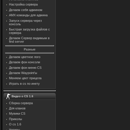
Настройка сервера
Делаем себя админом
AMX команды для админа
Запуск сервера через
консоль
Быстрая загрузка файлов с
сервера
Делаем Сервер видимым в
find server
Разные
Делаем цветное лого
Делаем фон консоли
Делаем фон меню CS
Делаем Waypoint'ы
Меняем цвет прицела
Играть в cs по инету
Видео о CS 1.6
Сборка сервера
Для кланов
Мувики CS
Приколы
О cs 1.6
Читеры