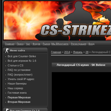
Главная
|
Поиск
|
Чат
|
Форум
|
Рынок
|
Мы ВКонтакте
|
Регистрация
|
Вход
Меню сайта
Главная
»
2014
»
Январь
»
28
» Легендарный CS
Всё для Counter-Strike
Всё для игроков Кс 1.6
Легендарный CS мувик - SK Believe
Статьи о CS
FAQ по установке
FAQ (вопрос/ответ)
Узнать свой IP-адрес
Наши баннеры
Наш сервер
Гостевая книга
Первая Мировая
Вторая Мировая
Все для Сервера Cs 1.6